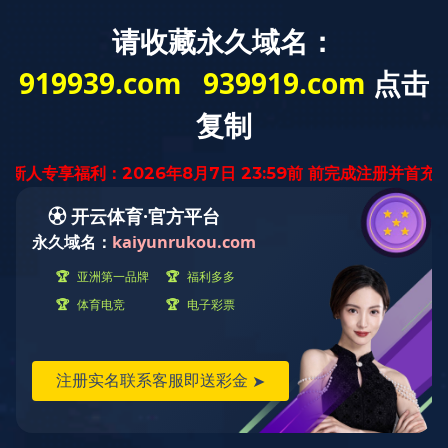
欢迎访问易游 （中国版权）官方网站
网站首页
关于我们
产品中心