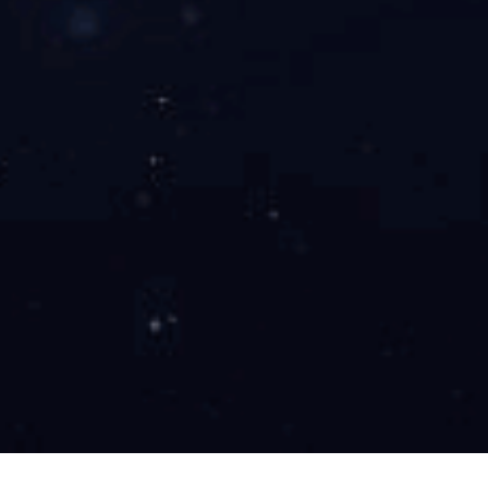
热销产品
废水处理工
易游 （中国版权）官方网站
快
易游 （中国版权）官方网站
地址：河南省郑州市惠济区黄古线
梁经理：18503850880
易