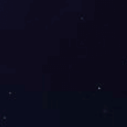
活区域污水处理设备
返回
：生活污水处理设备
服务热线
03850880