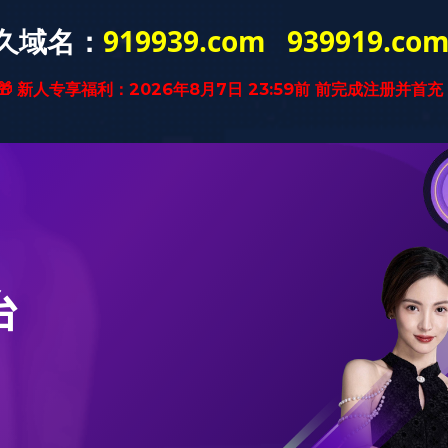
产品中心
技术支持
工程案例
（中国版权）官
方网站
气浮机
水搅拌机
处理设备配件
水沉淀池
污水处理设备
机械格栅