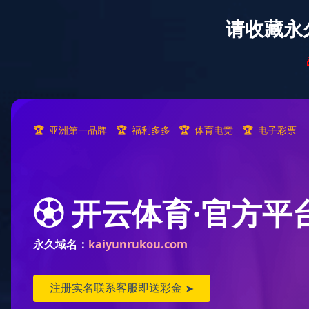
欢迎访问易游 （中国版权）官方网站
网站首页
关于我们
易游 
潜
污水
污
一体化