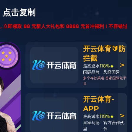
网站地图
|
XML
|
XML
|
易游 （中国版权）官方网站
0371-60977771
新闻资讯
易游 （中国版权）官
公司新闻
方网站
行业资讯
常见问题